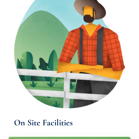
On Site Facilities