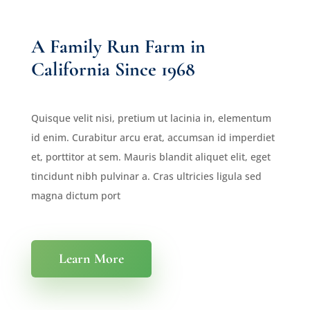
A Family Run Farm in
California Since 1968
Quisque velit nisi, pretium ut lacinia in, elementum
id enim. Curabitur arcu erat, accumsan id imperdiet
et, porttitor at sem. Mauris blandit aliquet elit, eget
tincidunt nibh pulvinar a. Cras ultricies ligula sed
magna dictum port
Learn More