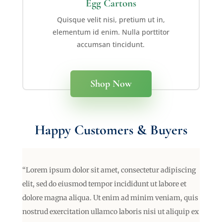
Egg Cartons
Quisque velit nisi, pretium ut in,
elementum id enim. Nulla porttitor
accumsan tincidunt.
Shop Now
Happy Customers & Buyers
“Lorem ipsum dolor sit amet, consectetur adipiscing
elit, sed do eiusmod tempor incididunt ut labore et
dolore magna aliqua. Ut enim ad minim veniam, quis
nostrud exercitation ullamco laboris nisi ut aliquip ex