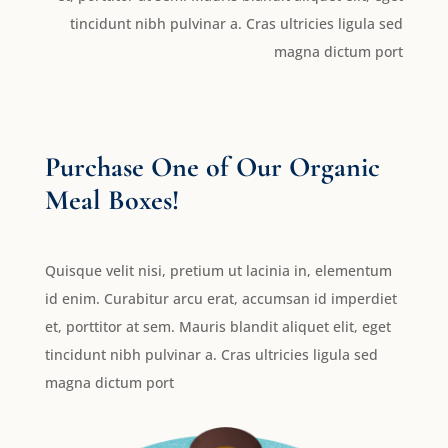
tincidunt nibh pulvinar a. Cras ultricies ligula sed
magna dictum port
Purchase One of Our Organic
Meal Boxes!
Quisque velit nisi, pretium ut lacinia in, elementum
id enim. Curabitur arcu erat, accumsan id imperdiet
et, porttitor at sem. Mauris blandit aliquet elit, eget
tincidunt nibh pulvinar a. Cras ultricies ligula sed
magna dictum port