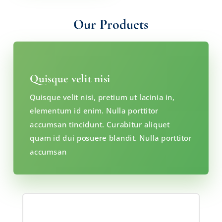
Our Products
Quisque velit nisi
Quisque velit nisi, pretium ut lacinia in,
elementum id enim. Nulla porttitor
accumsan tincidunt. Curabitur aliquet
quam id dui posuere blandit. Nulla porttitor
accumsan