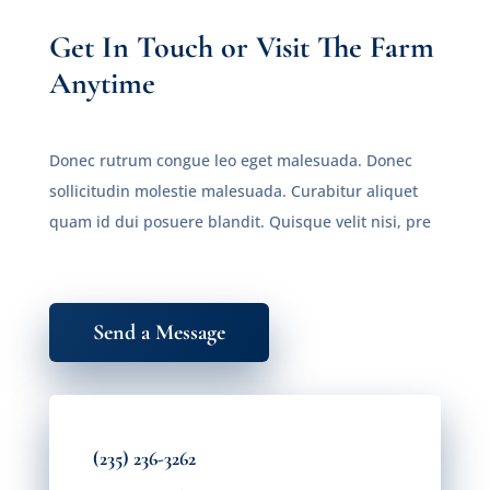
Get In Touch or Visit The Farm
Anytime
Donec rutrum congue leo eget malesuada. Donec
sollicitudin molestie malesuada. Curabitur aliquet
quam id dui posuere blandit. Quisque velit nisi, pre
Send a Message
(235) 236-3262